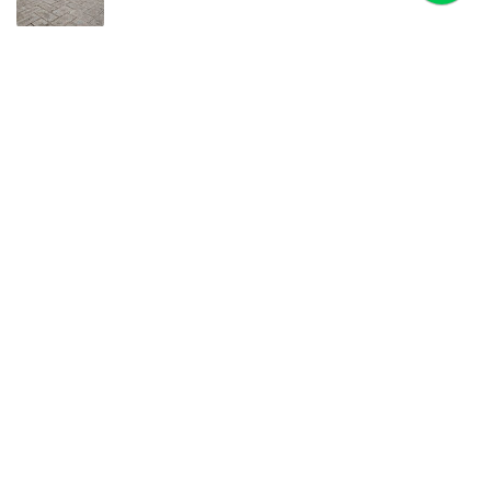
HARGA RIGGING ALUMINIUM 8x6
LIGHTING TRUSS SYSTEM - RIGGING LIGHTING
MADE IN INDONESIA
CONECTOR RIGGING, CORNER TRUSS SYSTEM
BERANDA
SIZE RIGGING ALUMINIUM
rigging aluminium | TRUSS ALUMINIUM FACTORY